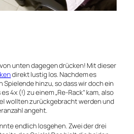
h von unten dagegen drücken! Mit dieser
cken
direkt lustig los. Nachdem es
h Spielende hinzu, so dass wir doch ein
es 4x (!) zu einem „Re-Rack“ kam, also
sel wollten zurückgebracht werden und
leranzahl angeht.
nnte endlich losgehen. Zwei der drei