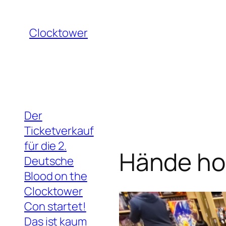
Zum
Inhalt
Clocktower
springen
Der
Ticketverkauf
für die 2.
Hände hoc
Deutsche
Blood on the
Clocktower
Con startet!
Das ist kaum