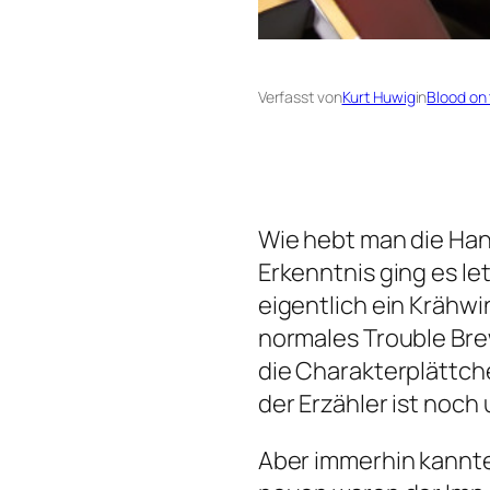
Verfasst von
Kurt Huwig
in
Blood on
Wie hebt man die Han
Erkenntnis ging es l
eigentlich ein Krähwi
normales Trouble Brew
die Charakterplättch
der Erzähler ist noch
Aber immerhin kannten