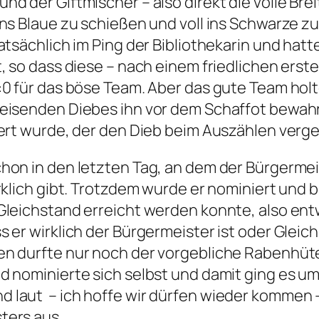
d der Giftmischer – also direkt die volle Brei
ins Blaue zu schießen und voll ins Schwarze zu 
tatsächlich im Ping der Bibliothekarin und hat
t, so dass diese – nach einem friedlichen erst
:0 für das böse Team. Aber das gute Team hol
reisenden Diebes ihn vor dem Schaffot bewa
iert wurde, der den Dieb beim Auszählen verg
chon in den letzten Tag, an dem der Bürgerme
irklich gibt. Trotzdem wurde er nominiert und
 Gleichstand erreicht werden konnte, also ent
s er wirklich der Bürgermeister ist oder Gleic
en durfte nur noch der vorgebliche Rabenhüte
nd nominierte sich selbst und damit ging es u
 laut – ich hoffe wir dürfen wieder kommen –
ters aus.