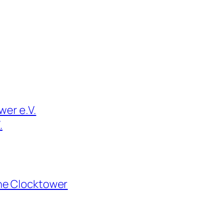
er e.V.
.
he Clocktower