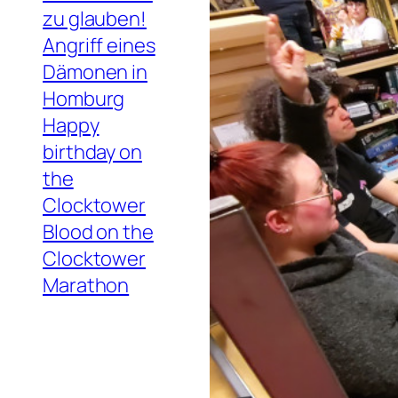
zu glauben!
Angriff eines
Dämonen in
Homburg
Happy
birthday on
the
Clocktower
Blood on the
Clocktower
Marathon