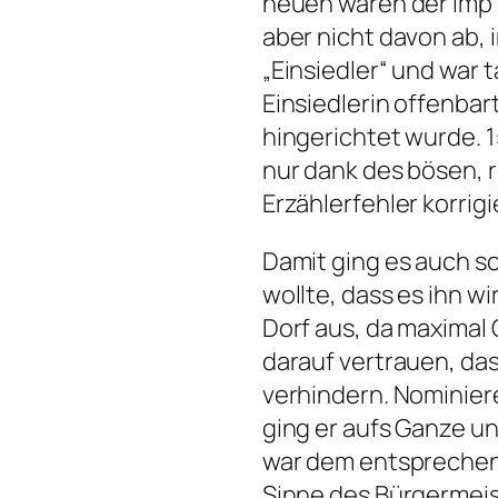
neuen waren der Imp un
aber nicht davon ab, 
„Einsiedler“ und war 
Einsiedlerin offenbar
hingerichtet wurde. 1
nur dank des bösen, 
Erzählerfehler korrig
Damit ging es auch s
wollte, dass es ihn w
Dorf aus, da maximal
darauf vertrauen, das
verhindern. Nominier
ging er aufs Ganze u
war dem entsprechend
Sinne des Bürgermeis