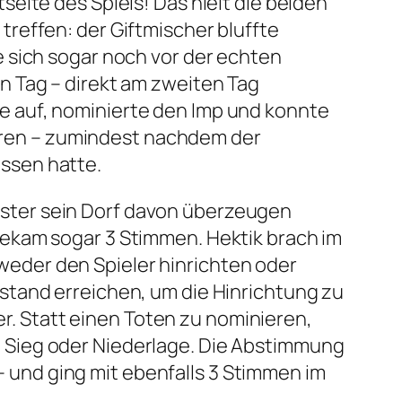
tseite des Spiels! Das hielt die beiden
treffen: der Giftmischer bluffte
te sich sogar noch vor der echten
en Tag – direkt am zweiten Tag
te auf, nominierte den Imp und konnte
hren – zumindest nachdem der
essen hatte.
ister sein Dorf davon überzeugen
 bekam sogar 3 Stimmen. Hektik brach im
weder den Spieler hinrichten oder
hstand erreichen, um die Hinrichtung zu
r. Statt einen Toten zu nominieren,
m Sieg oder Niederlage. Die Abstimmung
 und ging mit ebenfalls 3 Stimmen im