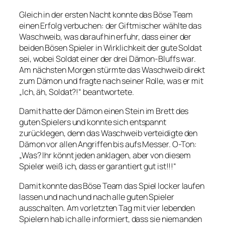
Gleich in der ersten Nacht konnte das Böse Team
einen Erfolg verbuchen: der Giftmischer wählte das
Waschweib, was daraufhin erfuhr, dass einer der
beiden Bösen Spieler in Wirklichkeit der gute Soldat
sei, wobei Soldat einer der drei Dämon-Bluffs war.
Am nächsten Morgen stürmte das Waschweib direkt
zum Dämon und fragte nach seiner Rolle, was er mit
„Ich, äh, Soldat?!“ beantwortete.
Damit hatte der Dämon einen Stein im Brett des
guten Spielers und konnte sich entspannt
zurücklegen, denn das Waschweib verteidigte den
Dämon vor allen Angriffen bis aufs Messer. O-Ton:
„Was? Ihr könnt jeden anklagen, aber von diesem
Spieler weiß ich, dass er garantiert gut ist!!!“
Damit konnte das Böse Team das Spiel locker laufen
lassen und nach und nach alle guten Spieler
ausschalten. Am vorletzten Tag mit vier lebenden
Spielern hab ich alle informiert, dass sie niemanden