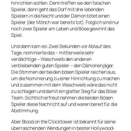
hinrichten sollten. Denn treffen sie den falschen
Spieler, dann geht das Dorf mit drei lebenden
Spielern in die Nacht und der Dämon tötet einen
Spieler (der Mönch war bereits tot). Folglich sind nur
noch zwei Spieler am Leben und Böse gewinnt das
Spiel.
Und dann kam es: Zwei Sekunden vor Ablauf des
Tage, nominierte das – mittlerweile sehr
verdächtige – Waschweib den anderen
verbleibenden guten Spieler – den Dämonenjäger.
Die Stimmen der beiden bösen Spieler reichen aus,
um die Nominierung zu einer Hinrichtung zu machen
und zusammen mit dem Waschweib wäre das nicht
zu schlagen und damit ein glatter Sieg für das Böse
Team. Sichtlich erfreut nahmen die beiden Bösen
Spieler diese Nachricht auf und waren bereit für die
Abstimmung.
Aber Blood on the Clocktower ist bekannt für seine
überraschenden Wendungen in bester Hollywood-