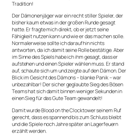
Tradition!
Der Dämonenjäger war ein recht stiller Spieler, der
bisher kaum etwas in der großen Runde gesagt
hatte. Er fragte mich direkt, ob er jetzt seine
Fähigkeit nutzen kann und wie er das machen solle.
Normalerweise sollte ich daraufhin nichts
antworten, da ich damit seine Rolle bestätige. Aber
im Sinne des Spiels habe ich ihm gesagt, dass er
aufstehen und einen Spieler wählen muss. Er stand
auf, schaute sich um und zeigte auf den Dämon. Der
Blick im Gesicht des Dämons – blanke Panik – war
unbezahlbar! Der sicher geglaubte Sieg des Bösen
Teams hat sich damit binnen weniger Sekunden in
einen Sieg für das Gute Team gewandelt!
Damit wurde Blood on the Clocktower seinem Ruf
gerecht, dass es spannend bis zum Schluss bleibt
und die Spiele noch Jahre später an Lagerfeuern
erzählt werden.